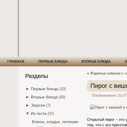
ГЛАВНАЯ
ПЕРВЫЕ БЛЮДА
ВТОРЫЕ БЛЮДА
З
«
Жареные кабачки с 
Разделы
Пирог с виш
►
Первые блюда
(10)
Опубликовано
15.07
►
Вторые блюда
(55)
►
Закуски
(7)
▼
Из теста
(37)
Открытый пирог – это 
Блины, оладьи, лепешки
тем, что с его пригот