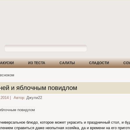
АКУСКИ
ИЗ ТЕСТА
САЛАТЫ
СЛАДОСТИ
СО
чесноком
ней и яблочным повидлом
.2014
|
Автор:
Джули22
универсальное блюдо, которое может украсить и праздничный стол, и б
овлением справиться даже неопытная хозяйка, да и времени на его приго