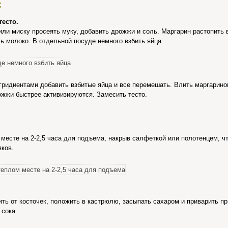
:
тесто.
и миску просеять муку, добавить дрожжи и соль. Маргарин растопить 
ть молоко. В отдельной посуде немного взбить яйца.
нгридиентами добавить взбитые яйца и все перемешать. Влить маргарин
ожжи быстрее активизируются. Замесить тесто.
 месте на 2-2,5 часа для подъема, накрыв салфеткой или полотенцем, ч
яков.
ь от косточек, положить в кастрюлю, засыпать сахаром и приварить пр
 сока.