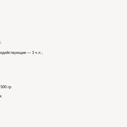
;
родействующие — 3 ч.л.;
500 гр.
а: