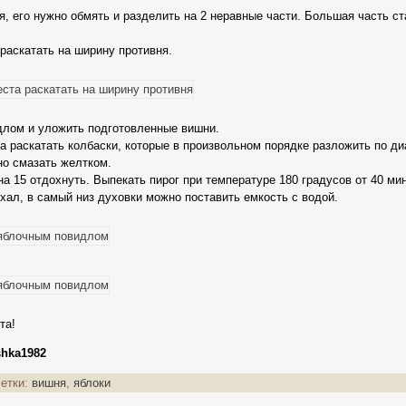
я, его нужно обмять и разделить на 2 неравные части. Большая часть с
раскатать на ширину противня.
длом и уложить подготовленные вишни.
а раскатать колбаски, которые в произвольном порядке разложить по диа
но смазать желтком.
на 15 отдохнуть. Выпекать пирог при температуре 180 градусов от 40 ми
хал, в самый низ духовки можно поставить емкость с водой.
та!
shka1982
етки:
вишня
,
яблоки