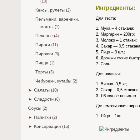
(10)
Ингредиенты:
Кексы, рулеты
(2)
Для теста:
Пельмени, вареники,
манты
(1)
1. Мука – 4 стакана;
2. Маргарин – 200гр;
Печенье
(4)
3. Молоко – 1 стакан;
Пироги
(11)
4. Сахар — 0,5 стакана
5. Яйцо – 3 шт.;
Пирожки
(3)
6. Дрожжи сухие быст
Пицца
(1)
7. Соль.
Торты
(3)
Для начинки:
Чебуреки, кутабы
(2)
1. Вишня -0,5 кг;
►
Салаты
2. Сахар – 0,5 стакана;
(10)
3. Яблочное повидло – 
►
Сладости
(6)
Для смазывания пирог
Соусы
(2)
1. Яйцо – 1шт.
►
Напитки
(2)
►
Консервация
(15)