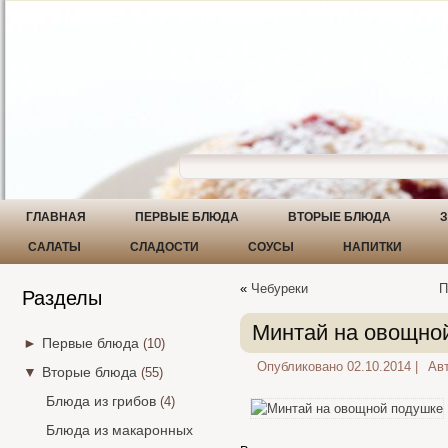
ГЛАВНАЯ
ПЕРВЫЕ БЛЮДА
ВТОРЫЕ БЛЮДА
З
САЛАТЫ
СЛАДОСТИ
СОУСЫ
НАПИТКИ
«
Чебуреки
П
Разделы
Минтай на овощно
►
Первые блюда
(10)
Опубликовано
02.10.2014
|
Авт
▼
Вторые блюда
(55)
Блюда из грибов
(4)
Блюда из макаронных