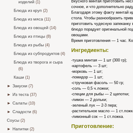
Вкусного минтая приготовить нес
изделий
(1)
сочное, и что дополнительно рад
Блюда из круп
(2)
Благодаря этому факту минтай и
стола. Чтобы разнообразить при
Блюда из мяса
(11)
приготовить чудесную запеканку 
Блюда из овощей
(14)
блюдо порадует оригинальной по
овощами.
Блюда из птицы
(8)
Время приготовления — 1 час. Ко
Блюда из рыбы
(4)
Ингредиенты:
Блюда из субпродуктов
(4)
-тушка минтая — 1 шт (300 гр);
Блюда из творога и сыра
-картофель — 3 шт;
(6)
-морковь — 1 шт;
Каши
-помидор — 1 шт;
(1)
-стручковая фасоль — 50 гр;
►
Закуски
(7)
-соль — 0,5 ч.ложки;
-специи для рыбы — 2 щепотки;
►
Из теста
(37)
-лимон — 2 дольки;
►
Салаты
(10)
-зеленый лук — 2-3 пера;
-растительное масло — 1 ст.ложк
►
Сладости
(6)
-лимонный сок — 1 ст.ложка.
Соусы
(2)
Приготовление:
►
Напитки
(2)