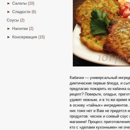
►
Салаты
(10)
►
Сладости
(6)
Соусы
(2)
►
Напитки
(2)
►
Консервация
(15)
Кабачки — универсальный ингреди
диетические первые блюда, и сыт
предлагаю пожарить из кабачка о
рецепт? Поверьте, оладьи, приго
удивят нежным, и в то же время 
в основу «тайных» ингредиентов…
них тоже нет и Вам не придется и
продуктов: чеснок и соевый соус
магазине! Процесс приготовления
кто с «делами кухонными» не оче