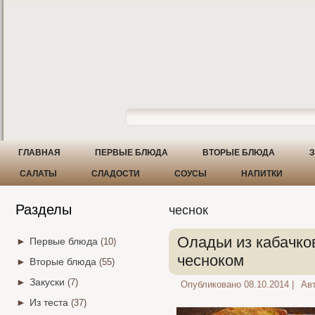
ГЛАВНАЯ
ПЕРВЫЕ БЛЮДА
ВТОРЫЕ БЛЮДА
З
САЛАТЫ
СЛАДОСТИ
СОУСЫ
НАПИТКИ
Разделы
чеснок
Оладьи из кабачко
►
Первые блюда
(10)
чесноком
►
Вторые блюда
(55)
►
Закуски
(7)
Опубликовано
08.10.2014
|
Авт
►
Из теста
(37)