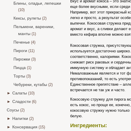
Вкус и аромат кокоса – это знат
Блины, оладьи, лепешки
еще более вкусными, если среди 
(10)
Например, вот этот прекрасный ко
легко и просто, а результат осо
Кексы, рулеты
(2)
выпечки. Кокосовая стружка прид
Пельмени, вареники,
аромат и вкус, а сливки делают 
манты
(1)
вместо кефира вполне можно взя
Печенье
(4)
Кокосовая стружка, присутствующ
Пироги
(11)
используется достаточно широко.
соответственно, калориями. Кок
Пирожки
(3)
снижает риск раковых и сердечн
Пицца
(1)
иммунную систему и обладает ан
Немаловажным является и тот фак
Торты
(3)
противопоказаний, то есть употре
Чебуреки, кутабы
Единственное препятствие – алле
(2)
встречается не так уж и часто.
►
Салаты
(10)
Кокосовую стружку для пирога мо
►
Сладости
(6)
есть кокос, но проще ее, конечно
Соусы
(2)
кокосовую стружку нужно только
белую.
►
Напитки
(2)
Ингредиенты:
►
Консервация
(15)