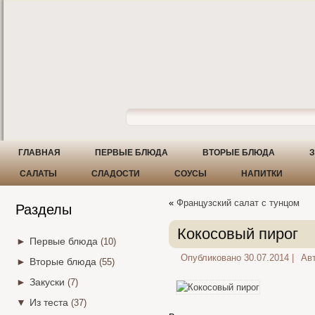
ГЛАВНАЯ
ПЕРВЫЕ БЛЮДА
ВТОРЫЕ БЛЮДА
З
САЛАТЫ
СЛАДОСТИ
СОУСЫ
НАПИТКИ
«
Французский салат с тунцом
Разделы
Кокосовый пирог
►
Первые блюда
(10)
Опубликовано
30.07.2014
|
Авт
►
Вторые блюда
(55)
►
Закуски
(7)
▼
Из теста
(37)