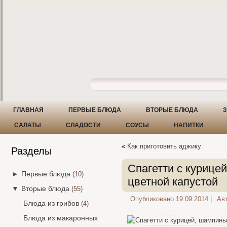
ГЛАВНАЯ
ПЕРВЫЕ БЛЮДА
ВТОРЫЕ БЛЮДА
З
САЛАТЫ
СЛАДОСТИ
СОУСЫ
НАПИТКИ
«
Как приготовить аджику
Разделы
Спагетти с курице
►
Первые блюда
(10)
цветной капустой
▼
Вторые блюда
(55)
Опубликовано
19.09.2014
|
Авт
Блюда из грибов
(4)
Блюда из макаронных