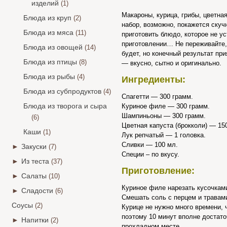
изделий
(1)
Макароны, курица, грибы, цветна
Блюда из круп
(2)
набор, возможно, покажется скучн
Блюда из мяса
(11)
приготовить блюдо, которое не ус
приготовлении… Не переживайте,
Блюда из овощей
(14)
будет, но конечный результат пр
Блюда из птицы
(8)
— вкусно, сытно и оригинально.
Блюда из рыбы
(4)
Ингредиенты:
Блюда из субпродуктов
(4)
Спагетти — 300 грамм.
Блюда из творога и сыра
Куриное филе — 300 грамм.
Шампиньоны — 300 грамм.
(6)
Цветная капуста (брокколи) — 15
Каши
(1)
Лук репчатый — 1 головка.
Сливки — 100 мл.
►
Закуски
(7)
Специи – по вкусу.
►
Из теста
(37)
Приготовление:
►
Салаты
(10)
Куриное филе нарезать кусочкам
►
Сладости
(6)
Смешать соль с перцем и травами
Соусы
(2)
Курице не нужно много времени, 
поэтому 10 минут вполне достато
►
Напитки
(2)
прохладном месте.