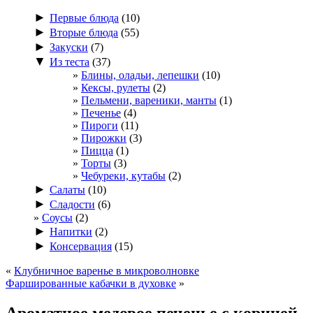
►
Первые блюда
(10)
►
Вторые блюда
(55)
►
Закуски
(7)
▼
Из теста
(37)
Блины, оладьи, лепешки
(10)
Кексы, рулеты
(2)
Пельмени, вареники, манты
(1)
Печенье
(4)
Пироги
(11)
Пирожки
(3)
Пицца
(1)
Торты
(3)
Чебуреки, кутабы
(2)
►
Салаты
(10)
►
Сладости
(6)
Соусы
(2)
►
Напитки
(2)
►
Консервация
(15)
«
Клубничное варенье в микроволновке
Фаршированные кабачки в духовке
»
Ароматное медовое печенье с корицей