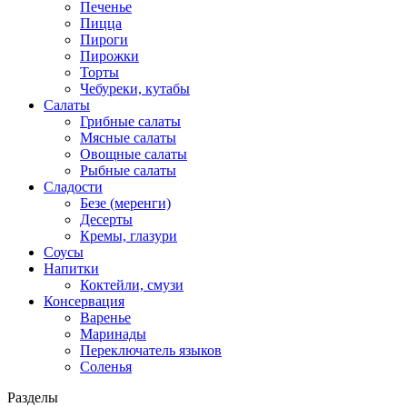
Печенье
Пицца
Пироги
Пирожки
Торты
Чебуреки, кутабы
Салаты
Грибные салаты
Мясные салаты
Овощные салаты
Рыбные салаты
Сладости
Безе (меренги)
Десерты
Кремы, глазури
Соусы
Напитки
Коктейли, смузи
Консервация
Варенье
Маринады
Переключатель языков
Соленья
Разделы